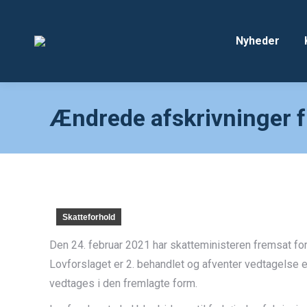
Nyheder
Ændrede afskrivninger 
Skatteforhold
Den 24. februar 2021 har skatteministeren fremsat fo
Lovforslaget er 2. behandlet og afventer vedtagelse ef
vedtages i den fremlagte form.