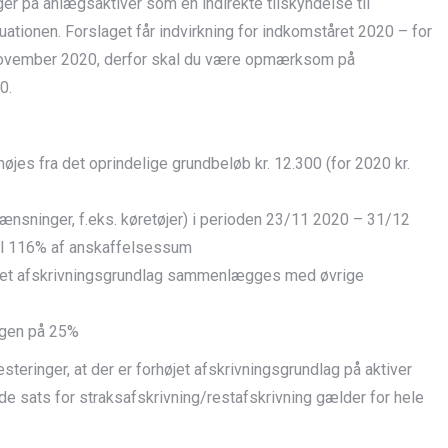
nger på anlægsaktiver som en indirekte tilskyndelse til
uationen. Forslaget får indvirkning for indkomståret 2020 – for
. november 2020, derfor skal du være opmærksom på
0.
højes fra det oprindelige grundbeløb kr. 12.300 (for 2020 kr.
ænsninger, f.eks. køretøjer) i perioden 23/11 2020 – 31/12
til 116% af anskaffelsessum
højet afskrivningsgrundlag sammenlægges med øvrige
 igen på 25%
steringer, at der er forhøjet afskrivningsgrundlag på aktiver
e sats for straksafskrivning/restafskrivning gælder for hele