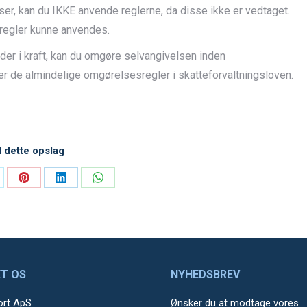
ser, kan du IKKE anvende reglerne, da disse ikke er vedtaget.
 regler kunne anvendes.
æder i kraft, kan du omgøre selvangivelsen inden
r de almindelige omgørelsesregler i skatteforvaltningsloven.
l dette opslag
are
Share
Share
Share
on
on
on
Pinterest
LinkedIn
WhatsApp
T OS
NYHEDSBREV
ort ApS
Ønsker du at modtage vores