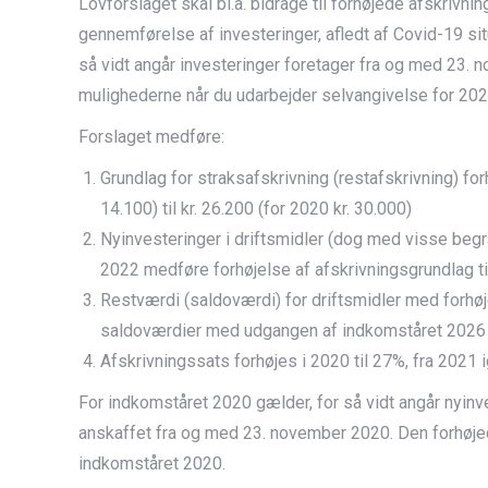
Lovforslaget skal bl.a. bidrage til forhøjede afskrivni
gennemførelse af investeringer, afledt af Covid-19 sit
så vidt angår investeringer foretager fra og med 23
mulighederne når du udarbejder selvangivelse for 202
Forslaget medføre:
Grundlag for straksafskrivning (restafskrivning) for
14.100) til kr. 26.200 (for 2020 kr. 30.000)
Nyinvesteringer i driftsmidler (dog med visse begr
2022 medføre forhøjelse af afskrivningsgrundlag 
Restværdi (saldoværdi) for driftsmidler med for
saldoværdier med udgangen af indkomståret 2026
Afskrivningssats forhøjes i 2020 til 27%, fra 2021
For indkomståret 2020 gælder, for så vidt angår nyinve
anskaffet fra og med 23. november 2020. Den forhøjed
indkomståret 2020.