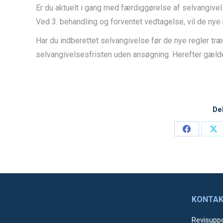
Er du aktuelt i gang med færdiggørelse af selvangivel
Ved 3. behandling og forventet vedtagelse, vil de nye
Har du indberettet selvangivelse før de nye regler tr
selvangivelsesfristen uden ansøgning. Herefter gælde
De
Share
Sh
on
on
Facebook
X
KONTAK
Revisupp