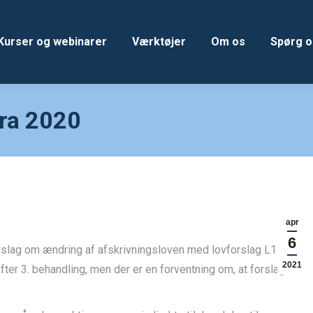
Kurser og webinarer
Værktøjer
Om os
Spørg o
fra 2020
apr
6
rslag om ændring af afskrivningsloven med lovforslag L178.
2021
ter 3. behandling, men der er en forventning om, at forslaget