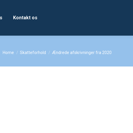
s
Kontakt os
You are here:
Home
Skatteforhold
Ændrede afskrivninger fra 2020