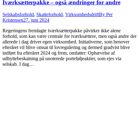
Iværksætterpakke – også ændringer for andre
Selskabsforhold
,
Skatteforhold
,
Virksomhedsdrift
By
Per
Kristensen
27. juni 2024
Regeringens fremlagte iværksætterpakke påvirker ikke alene
forhold, som kan være centrale for iværksættere, men også andre der
allerede i dag driver egen virksomhed. Initiativerne, som henover
efteråret vil blive omsat til lovregulering og dermed gradvist blive
indført fra efteråret 2024 og frem, omfatter: Ophævelse af
udbyttebeskatning på unoterede porteføljeaktier, som ejes via
selskab. I dag…