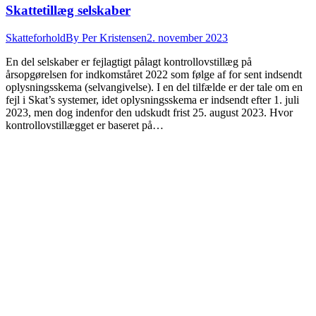
Skattetillæg selskaber
Skatteforhold
By
Per Kristensen
2. november 2023
En del selskaber er fejlagtigt pålagt kontrollovstillæg på
årsopgørelsen for indkomståret 2022 som følge af for sent indsendt
oplysningsskema (selvangivelse). I en del tilfælde er der tale om en
fejl i Skat’s systemer, idet oplysningsskema er indsendt efter 1. juli
2023, men dog indenfor den udskudt frist 25. august 2023. Hvor
kontrollovstillægget er baseret på…