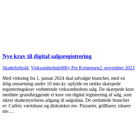
Nye krav til digital salgsregistrering
Skatteforhold
,
Virksomhedsdrift
By
Per Kristensen
2. november 2023
Med virkning fra 1. januar 2024 skal udvalgte brancher, med en
årlig omsætning under 10 mio.kr. opfylde en række skærpede
registreringskrav vedrørende virksomhedens salg. De skærpede krav
medføre grundlæggende et krav om digital registrering af salg, som
sikrer skattestyrelsens adgang til salgsdata. De omfattede brancher
er: Caféer, værtshuse og diskoteker mv. Pizzarier, grillbarer, isbarer
mv.…