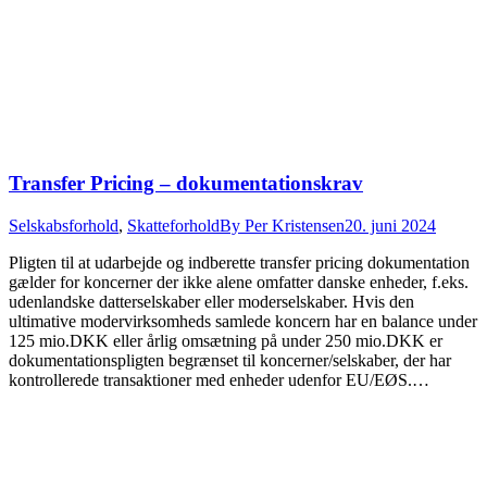
Transfer Pricing – dokumentationskrav
Selskabsforhold
,
Skatteforhold
By
Per Kristensen
20. juni 2024
Pligten til at udarbejde og indberette transfer pricing dokumentation
gælder for koncerner der ikke alene omfatter danske enheder, f.eks.
udenlandske datterselskaber eller moderselskaber. Hvis den
ultimative modervirksomheds samlede koncern har en balance under
125 mio.DKK eller årlig omsætning på under 250 mio.DKK er
dokumentationspligten begrænset til koncerner/selskaber, der har
kontrollerede transaktioner med enheder udenfor EU/EØS.…