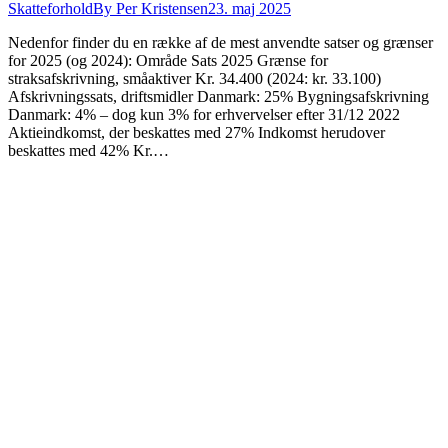
Skatteforhold
By
Per Kristensen
23. maj 2025
Nedenfor finder du en række af de mest anvendte satser og grænser
for 2025 (og 2024): Område Sats 2025 Grænse for
straksafskrivning, småaktiver Kr. 34.400 (2024: kr. 33.100)
Afskrivningssats, driftsmidler Danmark: 25% Bygningsafskrivning
Danmark: 4% – dog kun 3% for erhvervelser efter 31/12 2022
Aktieindkomst, der beskattes med 27% Indkomst herudover
beskattes med 42% Kr.…