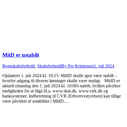
MitD er ustabilt
Regnskabsforhold
,
Skatteforhold
By
Per Kristensen
1. juli 2024
Opdateret 1. juli 2024 kl. 10:15: MitID skulle igen være stabilt –
hvorfor adgang til diverse løsninger skulle være muligt. MitID er
aktuelt (mandag den 1. juli 2024 kl. 10:00) stabilt, hvilket påvirker
muligheden for at tilgå bl.a. www.skat.dk, www.virk.dk og
banksystemer. Indberetning til CVR (Erhvervsstyrelsen) kan tillige
være påvirket af ustabilitet i MitID.…