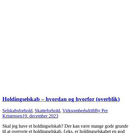
Holdingselskab – hvordan og hvorfor (overblik)
Selskabsforhold
,
Skatteforhold
,
Virksomhedsdrift
By
Per
Kristensen
19. december 2023
Skal jeg have et holdingselskab? Der kan være mange gode grunde
til at overveje et holdingselskab, f.eks. er holdingselskabet en god