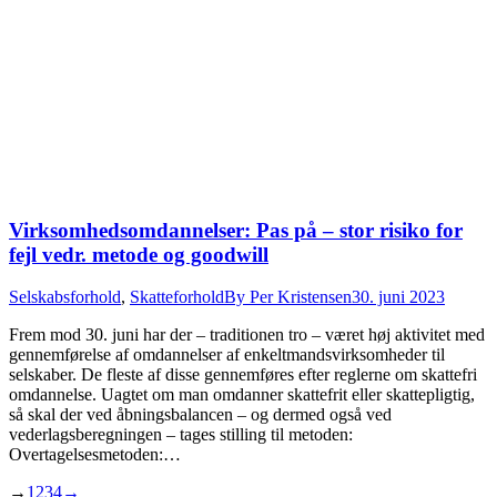
Virksomhedsomdannelser: Pas på – stor risiko for
fejl vedr. metode og goodwill
Selskabsforhold
,
Skatteforhold
By
Per Kristensen
30. juni 2023
Frem mod 30. juni har der – traditionen tro – været høj aktivitet med
gennemførelse af omdannelser af enkeltmandsvirksomheder til
selskaber. De fleste af disse gennemføres efter reglerne om skattefri
omdannelse. Uagtet om man omdanner skattefrit eller skattepligtig,
så skal der ved åbningsbalancen – og dermed også ved
vederlagsberegningen – tages stilling til metoden:
Overtagelsesmetoden:…
→
1
2
3
4
→