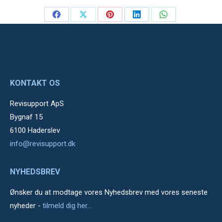
Share
Share
Share
Share
Share
on
on
on
on
on
Facebook
X
Pinterest
LinkedIn
WhatsApp
KONTAKT OS
Revisupport ApS
Bygnaf 15
6100 Haderslev
info@revisupport.dk
NYHEDSBREV
Ønsker du at modtage vores Nyhedsbrev med vores seneste
nyheder -
tilmeld dig her...