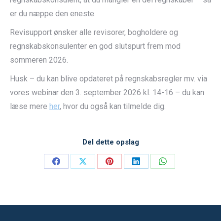
er du næppe den eneste.
Revisupport ønsker alle revisorer, bogholdere og
regnskabskonsulenter en god slutspurt frem mod
sommeren 2026.
Husk – du kan blive opdateret på regnskabsregler mv. via
vores webinar den 3. september 2026 kl. 14-16 – du kan
læse mere
her
, hvor du også kan tilmelde dig.
Del dette opslag
Share
Share
Share
Share
Share
on
on
on
on
on
Facebook
X
Pinterest
LinkedIn
WhatsApp