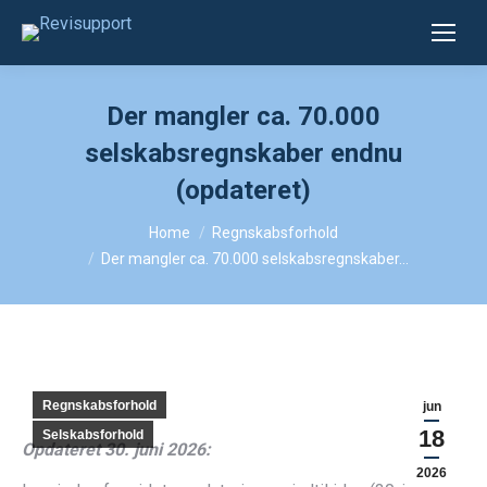
Der mangler ca. 70.000
selskabsregnskaber endnu
(opdateret)
You are here:
Home
Regnskabsforhold
Der mangler ca. 70.000 selskabsregnskaber…
Regnskabsforhold
jun
18
Selskabsforhold
Opdateret 30. juni 2026:
2026