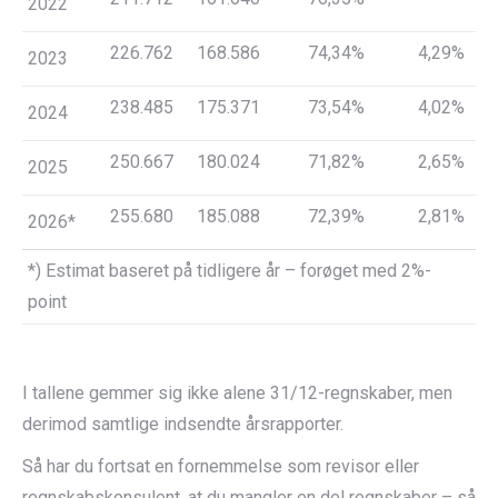
2022
226.762
168.586
74,34%
4,29%
2023
238.485
175.371
73,54%
4,02%
2024
250.667
180.024
71,82%
2,65%
2025
255.680
185.088
72,39%
2,81%
2026*
*) Estimat baseret på tidligere år – forøget med 2%-
point
I tallene gemmer sig ikke alene 31/12-regnskaber, men
derimod samtlige indsendte årsrapporter.
Så har du fortsat en fornemmelse som revisor eller
regnskabskonsulent, at du mangler en del regnskaber – så