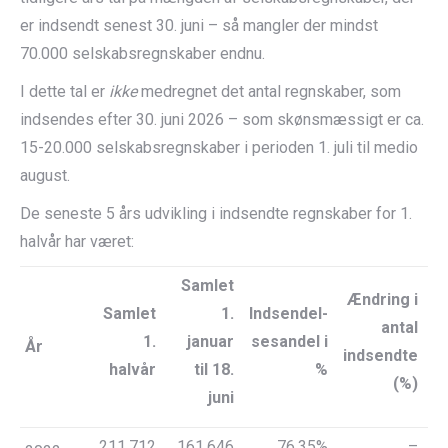
er indsendt senest 30. juni – så mangler der mindst
70.000 selskabsregnskaber endnu.
I dette tal er
ikke
medregnet det antal regnskaber, som
indsendes efter 30. juni 2026 – som skønsmæssigt er ca.
15-20.000 selskabsregnskaber i perioden 1. juli til medio
august.
De seneste 5 års udvikling i indsendte regnskaber for 1.
halvår har været:
Samlet
Ændring i
Samlet
1.
Indsendel-
antal
1.
januar
sesandel i
År
indsendte
halvår
til 18.
%
(%)
juni
211.712
161.646
76,35%
–