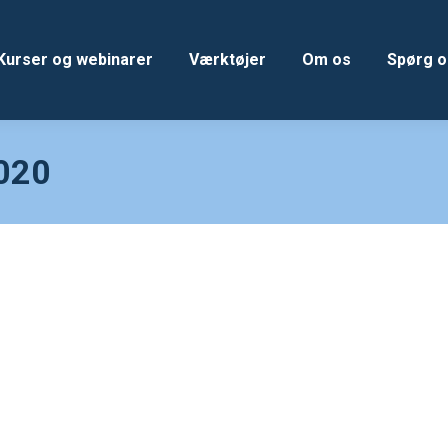
Kurser og webinarer
Værktøjer
Om os
Spørg o
2020